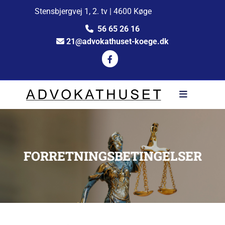
Stensbjergvej 1, 2. tv | 4600 Køge
56 65 26 16

21@advokathuset-koege.dk

FORRETNINGSBETINGELSER