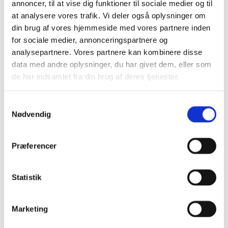
annoncer, til at vise dig funktioner til sociale medier og til
at analysere vores trafik. Vi deler også oplysninger om
Ansvar og ansvarsbegrænsning samt
din brug af vores hjemmeside med vores partnere inden
forsikring og garanti
for sociale medier, annonceringspartnere og
Aftaleklausuler om lovvalg og værneting
analysepartnere. Vores partnere kan kombinere disse
data med andre oplysninger, du har givet dem, eller som
de har indsamlet fra din brug af deres tjenester.
Advokathuset ApS
Samtykkevalg
Nødvendig
Stensbjergvej 1, 2. tv, 4600 Køge
Telefon:
56 65 26 16
Præferencer
E-mail
21@advokathuset-koege.dk
Statistik
Marketing
Accepter venligst marketingcookies for at
se dette kort.